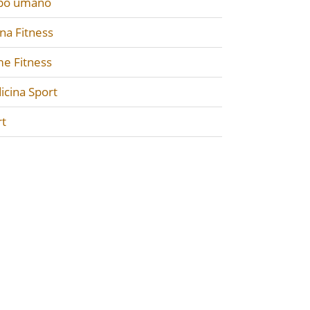
po umano
na Fitness
e Fitness
icina Sport
rt