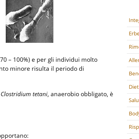
Inte
Erbe
Rime
 70 – 100%) e per gli individui molto
All
to minore risulta il periodo di
Ben
Diet
: Clostridium tetani
, anaerobio obbligato, è
Salu
Bod
Ris
sopportano: