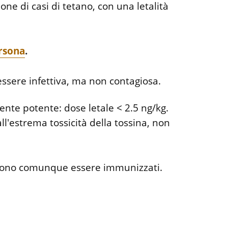
ne di casi di tetano, con una letalità
ersona
.
 essere infettiva, ma non contagiosa.
nte potente: dose letale < 2.5 ng/kg.
all'estrema tossicità della tossina, non
devono comunque essere immunizzati.