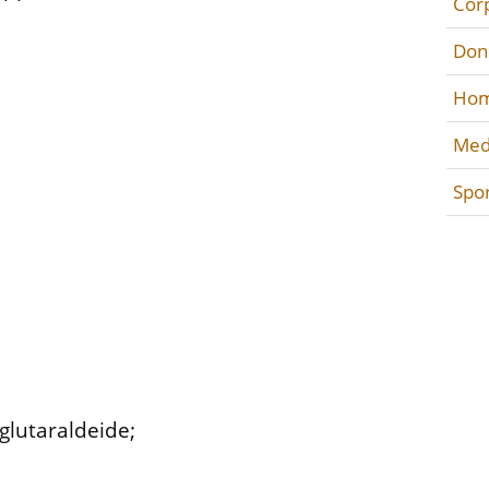
Cor
Don
Hom
Med
Spo
.
 glutaraldeide;