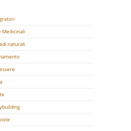
gratori
 Medicinali
di naturali
enamento
essere
a
te
ybuilding
poste