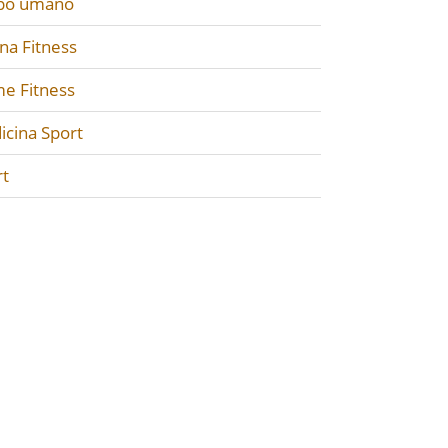
po umano
na Fitness
e Fitness
icina Sport
rt