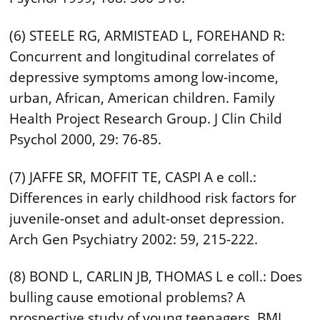
(6) STEELE RG, ARMISTEAD L, FOREHAND R:
Concurrent and longitudinal correlates of
depressive symptoms among low-income,
urban, African, American children. Family
Health Project Research Group. J Clin Child
Psychol 2000, 29: 76-85.
(7) JAFFE SR, MOFFIT TE, CASPI A e coll.:
Differences in early childhood risk factors for
juvenile-onset and adult-onset depression.
Arch Gen Psychiatry 2002: 59, 215-222.
(8) BOND L, CARLIN JB, THOMAS L e coll.: Does
bulling cause emotional problems? A
prospective study of young teenagers. BMJ