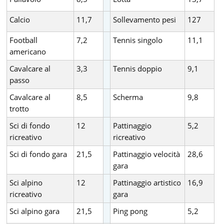
Calcio
11,7
Sollevamento pesi
127
Football
7,2
Tennis singolo
11,1
americano
Cavalcare al
3,3
Tennis doppio
9,1
passo
Cavalcare al
8,5
Scherma
9,8
trotto
Sci di fondo
12
Pattinaggio
5,2
ricreativo
ricreativo
Sci di fondo gara
21,5
Pattinaggio velocità
28,6
gara
Sci alpino
12
Pattinaggio artistico
16,9
ricreativo
gara
Sci alpino gara
21,5
Ping pong
5,2