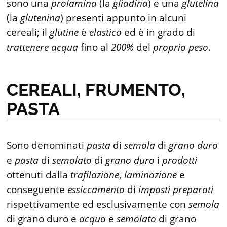
sono una
prolamina
(la
gliadina
) e una
glutelina
(la
glutenina
) presenti appunto in alcuni
cereali; il
glutine
è
elastico
ed è in grado di
trattenere
acqua
fino al
200%
del
proprio
peso
.
CEREALI, FRUMENTO,
PASTA
Sono denominati
pasta
di
semola
di
grano
duro
e
pasta
di
semolato
di
grano
duro
i
prodotti
ottenuti dalla
trafilazione
,
laminazione
e
conseguente
essiccamento
di
impasti
preparati
rispettivamente ed esclusivamente con
semola
di grano duro e
acqua
e
semolato
di grano