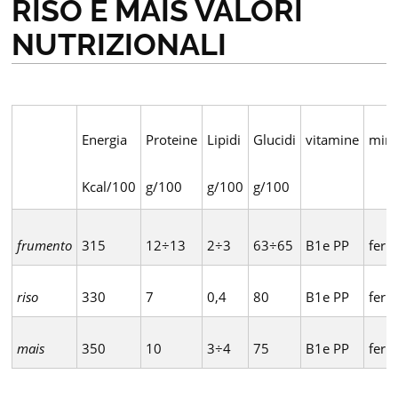
RISO E MAIS VALORI
NUTRIZIONALI
Energia
Proteine
Lipidi
Glucidi
vitamine
mine
Kcal/100
g/100
g/100
g/100
frumento
315
12÷13
2÷3
63÷65
B1e PP
ferr
riso
330
7
0,4
80
B1e PP
ferr
mais
350
10
3÷4
75
B1e PP
ferr