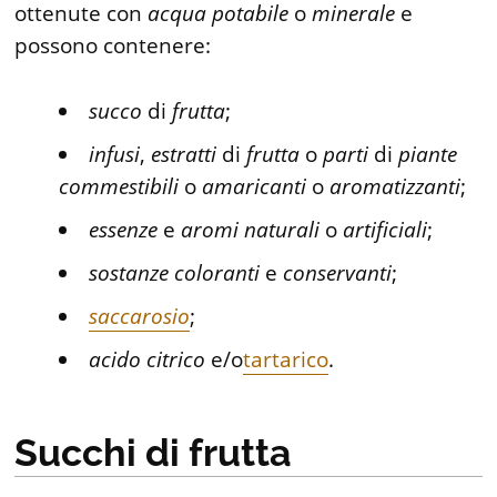
ottenute con
acqua
potabile
o
minerale
e
possono contenere:
succo
di
frutta
;
infusi
,
estratti
di
frutta
o
parti
di
piante
commestibili
o
amaricanti
o
aromatizzanti
;
essenze
e
aromi
naturali
o
artificiali
;
sostanze
coloranti
e
conservanti
;
saccarosio
;
acido
citrico
e/o
tartarico
.
Succhi di frutta