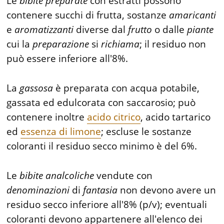
Le
bibite
preparate
con estratti possono
contenere succhi di frutta, sostanze
amaricanti
e
aromatizzanti
diverse dal
frutto
o dalle
piante
cui la
preparazione
si
richiama
; il residuo non
può essere inferiore all'8%.
La
gassosa
è preparata con acqua potabile,
gassata ed edulcorata con saccarosio; può
contenere inoltre
acido citrico
, acido tartarico
ed
essenza di limone
; escluse le sostanze
coloranti il residuo secco minimo è del 6%.
Le
bibite
analcoliche
vendute con
denominazioni
di
fantasia
non devono avere un
residuo secco inferiore all'8% (p/v); eventuali
coloranti devono appartenere all'elenco dei