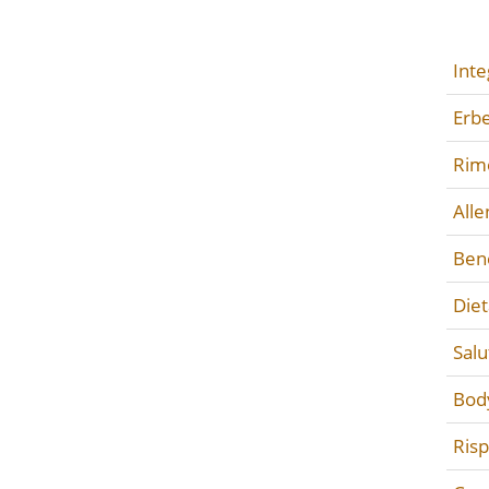
Inte
Erbe
Rime
All
Ben
Diet
Salu
Bod
Ris