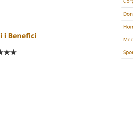
Cor
Don
Hom
 i Benefici
Med
★★★
Spo