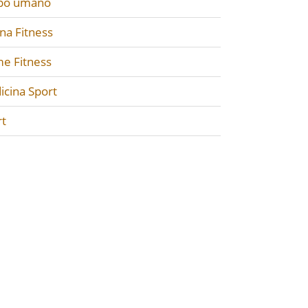
po umano
na Fitness
e Fitness
icina Sport
rt