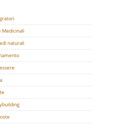
gratori
 Medicinali
di naturali
enamento
essere
a
te
ybuilding
poste